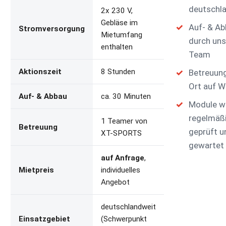
deutschl
2x 230 V,
Gebläse im
Auf- & A
Stromversorgung
Mietumfang
durch uns
enthalten
Team
Aktionszeit
8 Stunden
Betreuung
Ort auf 
Auf- & Abbau
ca. 30 Minuten
Module w
regelmäß
1 Teamer von
Betreuung
geprüft u
XT-SPORTS
gewartet
auf Anfrage
,
Mietpreis
individuelles
Angebot
deutschlandweit
Einsatzgebiet
(Schwerpunkt