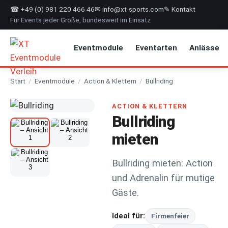
☎ +49 (0) 981 220 466 46
✉ info@xt-sports.com
✎ Kontakt
Für Events jeder Größe, bundesweit im Einsatz
Eventmodule
Eventarten
Anlässe
Start
/
Eventmodule
/
Action & Klettern
/
Bullriding
ACTION & KLETTERN
Bullriding
mieten
Bullriding mieten: Action
und Adrenalin für mutige
Gäste.
Ideal für:
Firmenfeier