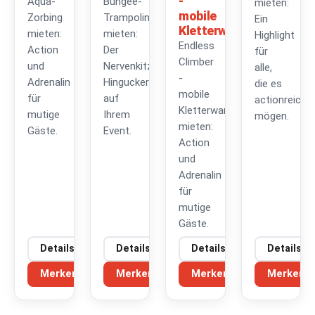
-
Aqua-
Bungee-
mieten:
mobile
Zorbing
Trampolin
Ein
Kletterwand
mieten:
mieten:
Highlight
Endless
Action
Der
für
Climber
und
Nervenkitzel-
alle,
-
Adrenalin
Hingucker
die es
mobile
für
auf
actionreich
Kletterwand
mutige
Ihrem
mögen.
mieten:
Gäste.
Event.
Action
und
Adrenalin
für
mutige
Gäste.
Details
Details
Details
Details
Merken
Merken
Merken
Merken