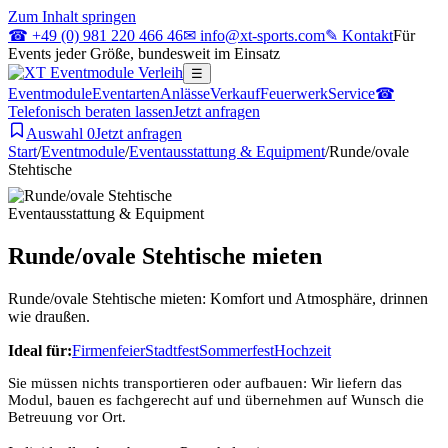
Zum Inhalt springen
☎ +49 (0) 981 220 466 46
✉ info@xt-sports.com
✎ Kontakt
Für
Events jeder Größe, bundesweit im Einsatz
☰
Eventmodule
Eventarten
Anlässe
Verkauf
Feuerwerk
Service
☎
Telefonisch beraten lassen
Jetzt anfragen
Auswahl
0
Jetzt anfragen
Start
/
Eventmodule
/
Eventausstattung & Equipment
/
Runde/ovale
Stehtische
Eventausstattung & Equipment
Runde/ovale Stehtische mieten
Runde/ovale Stehtische mieten: Komfort und Atmosphäre, drinnen
wie draußen.
Ideal für:
Firmenfeier
Stadtfest
Sommerfest
Hochzeit
Sie müssen nichts transportieren oder aufbauen: Wir liefern das
Modul, bauen es fachgerecht auf und übernehmen auf Wunsch die
Betreuung vor Ort.