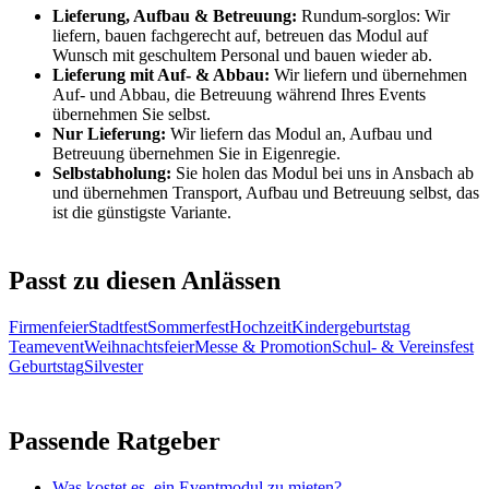
Lieferung, Aufbau & Betreuung:
Rundum-sorglos: Wir
liefern, bauen fachgerecht auf, betreuen das Modul auf
Wunsch mit geschultem Personal und bauen wieder ab.
Lieferung mit Auf- & Abbau:
Wir liefern und übernehmen
Auf- und Abbau, die Betreuung während Ihres Events
übernehmen Sie selbst.
Nur Lieferung:
Wir liefern das Modul an, Aufbau und
Betreuung übernehmen Sie in Eigenregie.
Selbstabholung:
Sie holen das Modul bei uns in Ansbach ab
und übernehmen Transport, Aufbau und Betreuung selbst, das
ist die günstigste Variante.
Passt zu diesen Anlässen
Firmenfeier
Stadtfest
Sommerfest
Hochzeit
Kindergeburtstag
Teamevent
Weihnachtsfeier
Messe & Promotion
Schul- & Vereinsfest
Geburtstag
Silvester
Passende Ratgeber
Was kostet es, ein Eventmodul zu mieten?