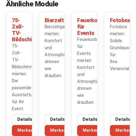
Ähnliche Module
75-
Bierzeltgarnituren
Feuerkorb
Fotobox
Zoll-
für
Bierzeltgarnituren
Fotobox
TV-
Events
mieten:
mieten:
Bildschirm
Feuerkorb
Komfort
Solide
75-
für
und
Grundaussta
Zoll-
Events
Atmosphäre,
für
TV-
mieten:
drinnen
Ihre
Bildschirm
Komfort
wie
Veranstaltun
mieten:
und
draußen.
Die
Atmosphäre,
passende
drinnen
Ausstattung
wie
für Ihr
draußen.
Event.
Details
Details
Details
Details
Merken
Merken
Merken
Merken