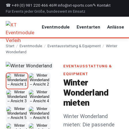
☎ +49 (0) 981 220 466 46
✉ info@xt-sports.com
✎ Kontakt
Für Events jeder Größe, bundesweit im Einsatz
Eventmodule
Eventarten
Anlässe
Start
/
Eventmodule
/
Eventausstattung & Equipment
/
Winter
Wonderland
EVENTAUSSTATTUNG &
EQUIPMENT
Winter
Wonderland
mieten
Winter Wonderland
mieten: Die passende