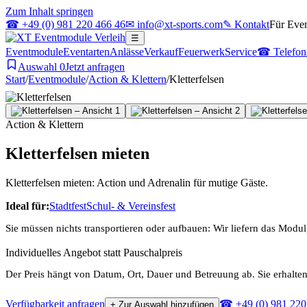
Zum Inhalt springen
☎ +49 (0) 981 220 466 46
✉ info@xt-sports.com
✎ Kontakt
Für Even
☰
Eventmodule
Eventarten
Anlässe
Verkauf
Feuerwerk
Service
☎ Telefoni
Auswahl
0
Jetzt anfragen
Start
/
Eventmodule
/
Action & Klettern
/
Kletterfelsen
Action & Klettern
Kletterfelsen mieten
Kletterfelsen mieten: Action und Adrenalin für mutige Gäste.
Ideal für:
Stadtfest
Schul- & Vereinsfest
Sie müssen nichts transportieren oder aufbauen: Wir liefern das Mod
Individuelles Angebot statt Pauschalpreis
Der Preis hängt von Datum, Ort, Dauer und Betreuung ab. Sie erhalte
Verfügbarkeit anfragen
☎ +49 (0) 981 220
+ Zur Auswahl hinzufügen