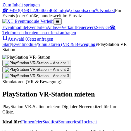
Zum Inhalt springen
☎ +49 (0) 981 220 466 46
✉ info@xt-sports.com
✎ Kontakt
Für
Events jeder Größe, bundesweit im Einsatz
☰
Eventmodule
Eventarten
Anlässe
Verkauf
Feuerwerk
Service
☎
Telefonisch beraten lassen
Jetzt anfragen
Auswahl
0
Jetzt anfragen
Start
/
Eventmodule
/
Simulatoren (VR & Bewegung)
/
PlayStation VR-
Station
Simulatoren (VR & Bewegung)
PlayStation VR-Station mieten
PlayStation VR-Station mieten: Digitaler Nervenkitzel für Ihre
Gäste.
Ideal für:
Firmenfeier
Stadtfest
Sommerfest
Hochzeit