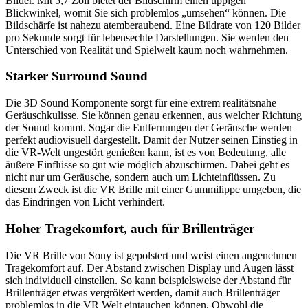
Bilder. Mit 5,7 Zoll bietet der Bildschirm einen üppigen
Blickwinkel, womit Sie sich problemlos „umsehen“ können. Die
Bildschärfe ist nahezu atemberaubend. Eine Bildrate von 120 Bilder
pro Sekunde sorgt für lebensechte Darstellungen. Sie werden den
Unterschied von Realität und Spielwelt kaum noch wahrnehmen.
Starker Surround Sound
Die 3D Sound Komponente sorgt für eine extrem realitätsnahe
Geräuschkulisse. Sie können genau erkennen, aus welcher Richtung
der Sound kommt. Sogar die Entfernungen der Geräusche werden
perfekt audiovisuell dargestellt. Damit der Nutzer seinen Einstieg in
die VR-Welt ungestört genießen kann, ist es von Bedeutung, alle
äußere Einflüsse so gut wie möglich abzuschirmen. Dabei geht es
nicht nur um Geräusche, sondern auch um Lichteinflüssen. Zu
diesem Zweck ist die VR Brille mit einer Gummilippe umgeben, die
das Eindringen von Licht verhindert.
Hoher Tragekomfort, auch für Brillenträger
Die VR Brille von Sony ist gepolstert und weist einen angenehmen
Tragekomfort auf. Der Abstand zwischen Display und Augen lässt
sich individuell einstellen. So kann beispielsweise der Abstand für
Brillenträger etwas vergrößert werden, damit auch Brillenträger
problemlos in die VR Welt eintauchen können. Obwohl die