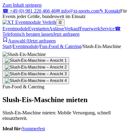
Zum Inhalt springen
☎ +49 (0) 981 220 466 46
✉ info@xt-sports.com
✎ Kontakt
Für
Events jeder Größe, bundesweit im Einsatz
☰
Eventmodule
Eventarten
Anlässe
Verkauf
Feuerwerk
Service
☎
Telefonisch beraten lassen
Jetzt anfragen
Auswahl
0
Jetzt anfragen
Start
/
Eventmodule
/
Fun-Food & Catering
/
Slush-Eis-Maschine
Fun-Food & Catering
Slush-Eis-Maschine mieten
Slush-Eis-Maschine mieten: Mobile Versorgung, schnell
einsatzbereit.
Ideal für:
Sommerfest