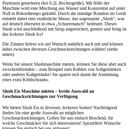
Portionen generieren (bei 0,2L Bechergröße). Mit Hilfe der
Maschine wird eine Mischung aus Wasser und Konzentrat auf unter
Null in Rekordtempo gekühlt. Durch die ständige Rotation im Gerät
entsteht dabei eine eisähnliche Masse, das sogenannte „Slush“, was
auf deutsch übersetzt in etwa „Schneematsch“ bedeutet. Dieses
Slush wird anschließend mit Sirup angereichert, gemixt und fertig ist
das leckerer Slush Ice!
Die Zutaten liefern wir auf Wunsch natürlich auch mit und können
dabei zwischen diversen Geschmacksrichtungen wählen! (siehe
unten)
Wenn Sie unsere Slushmaschine mieten, können Sie diese aber auch
zweckentfremden – zum Beispiel zum Kühlen von Softgetränken
oder anderer Kaltgetränke! Sie sparen sich damit die Anmietung
eines extra Kühlschranks.
Slush Eis Maschine mieten – breite Auswahl an
Geschmacksrichtungen zur Verfügung
Wir bieten Slush Eis in diversen, leckeren Sorten! Nachfolgend
finden Sie eine große Auswahl an möglichen
Geschmacksrichtungen. Geben Sie uns einfach Bescheid, für
welche Geschmäcker Sie sich interessieren! Speziellere Wünsche
können Sie einfach bei uns anfragen!